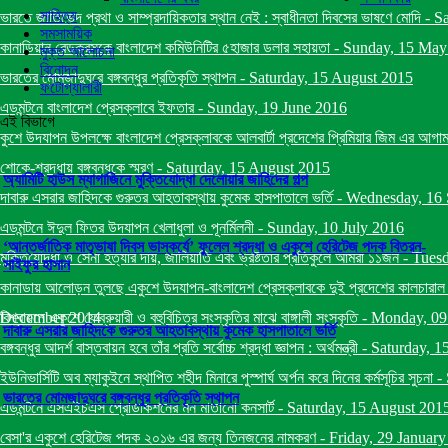
সাহিত্য
ভারতে জাতিভেদ প্রথা ও সাম্প্রদায়িকতার স্থান নেই : স্বাধীনতা দিবসের ভাষণে মোদি
-
Sa
সমসাময়িক
কানাডিয়ান রেডক্রসকে বাংলাদেশ কমিউনিটির ৫হাজার ডলার সহায়তা
-
Sunday, 15 May
মুক্ত আলোচনা
বিনোদন
ভারতের মোমজাদুঘরে বঙ্গবন্ধুর প্রতিকৃতি স্থাপন
-
Saturday, 15 August 2015
ফটোগ্যালারী
এডমন্টনে বাংলাদেশ প্রেসক্লাবে ইফতার
-
Sunday, 19 June 2016
এই বিভাগে
কুশে উদযাপন উপলক্ষে বাংলাদেশ প্রেসক্লাবকে আলবার্টা প্রদেশের প্রিমিয়ার জিম এর আগাম ব
শোকে-শ্রদ্ধায় বঙ্গবন্ধুকে স্মরণ
-
Saturday, 15 August 2015
অ্যামিটি হাউস ম্যাগাজিনে মুক্তিযোদ্ধা দেলোয়ার জাহিদের গল্প
দাবারু এসরার জাহিদকে গুরুতর আহতাবস্থায় কুমেক হাসপাতালে ভর্তি
-
Wednesday, 16 
এডমন্টনে ঈদুল ফিতর উদযাপন খেলাধুলা ও পূনর্মিলনী
-
Sunday, 10 July 2016
‘আন্তর্জাতিক মাতৃভাষা দিবস ভাস্কর্যে’ ফুলেল শ্রদ্ধা ও একুশে হেরিটেজ পদক বিতরন-
মুক্তিযোদ্ধা ও সেনা হত্যার দায়, জালিয়াতি এবং ভ্রষ্টতার প্রতিকুলে আমরা ১১জন
-
Tuesd
সাইফুর হাসান
কানাডায় আলোড়ন তুলছে একুশে উদযাপন-বাংলাদেশ প্রেসক্লাবকে দুই প্রদেশের কালচারাল মিনিষ
December 2014
বিশ্বায়নে একুশে ফেব্রুয়ারী ও বহুবিচিত্র সংস্কৃতির মাঝে বাঙ্গালী সংস্কৃতি
-
Monday, 09
দাবারু এসরার জাহিদকে গুরুতর আহতাবস্থায় কুমেক হাসপাতালে ভর্তি
বঙ্গবন্ধুর আদর্শ বাস্তবায়ন হবে তাঁর প্রতি সর্বোচ্চ শ্রদ্ধা জ্ঞাপন : অর্থমন্ত্রী
-
Saturday, 1
ইউনিভার্সিটি অব ম্যাকুইনে স্থাপিত শহীদ মিনারে পুস্পার্ঘ অর্পন করে দিনের কর্মসূচির সুচনা
-
ভারতের মোমজাদুঘরে বঙ্গবন্ধুর প্রতিকৃতি স্থাপন
এডমন্টনে এসএইচএস প্রোডাকশনের মন মাতানো কনসার্ট
-
Saturday, 15 August 201
বেসা'র একুশে হেরিটেজ পদক ২০১৬ এর জন্য তিনজনের নামকরণ
-
Friday, 29 Januar