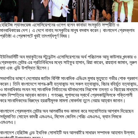
হেরিটেজ ল্যানগুয়েজ এসোসিয়েশনের ওলেগ বলেন কানাডা সংস্কৃতি সম্প্রীতি ও
মানবাধিকারের দেশ। এ দেশে নানাহ সংস্কৃতির মানুষ বসবাস করেন। বাংলাদেশ প্রেসক্লাব
প্রতিষ্ঠা এ প্রেক্ষাপটে খুবই তাৎপর্য্যপূর্ণ বিষয়।
ইউনিভার্সিটি অব ম্যাকুইনের স্টুডেন্টস এসোসিয়েশনের অর্থ পরিচালক আবু কাউসার খন্দকার ও
প্রেসক্লাব সেন্টার এর প্রতিনিধিদের মধ্যে সাইফুর হাসান, রিয়া কারেন, রায়হানা জামান, নূরুল
হুদা এবং এন্ডি উপস্থিত ছিলেন।
সভাপতির ভাষণে দেলোয়ার জাহিদ বিশিষ্ট সাংবাদিক এবিএম মুসার মৃত্যুতে গভীর শোক প্রকাশ
করেন। তিনি বাংলাদেশে সাগর-রুনী হত্যাকান্ড সহ সকল হত্যাকান্ড, বিচার বহির্ভুত হত্যাকান্ড,
ও মানবাধিকার লংঘন সহ সাংবাদিক নির্যাতনের ঘটনাগুলোর নিরপেক্ষ তদন্ত ও বিচারের মাধ্যমে
আশু নিস্পত্তির আহ্বান জানান। গণতন্ত্র, সুশাসনের স্বার্থে প্রেসকাউন্সিলকে শক্তিশালী
করে সাংবাদিকদের বিরুদ্ধে হয়রানীমূলক মামলা মোকর্দমা তুলে নেয়ার আহ্বান জানান।
বাংলাদেশ প্রেসক্লাব সেন্টার অব আলবার্টার শুভ কামনা করে সহযোগিতার আশ্বাস দিয়েছেন
সর্বসন্মাণিত সোহেল কাদরী এমএলএ, মিসেস জেনিস শেরিচ এমএলএ, ক্যান লিমকে
এমএলএ।
বাংলাদেশ হেরিটেজ এন্ড ইথনিক সোসাইটি অব আলবার্টা'র সাধারন সম্পাদক আহসান উল্লাহ