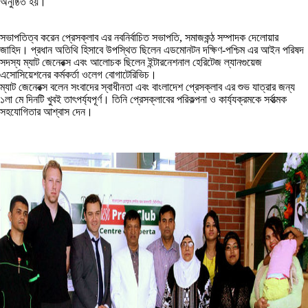
অনুষ্ঠিত হয়।
সভাপতিত্ব করেন প্রেসক্লাব এর নবনির্বাচিত সভাপতি, সমাজকন্ঠ সম্পাদক দেলোয়ার
জাহিদ। প্রধান অতিথি হিসাবে উপস্থিত ছিলেন এডমোনটন দক্ষিণ-পশ্চিম এর আইন পরিষদ
সদস্য ম্যাট জেনেরক্স এবং আলোচক ছিলেন ইন্টারনেশনাল হেরিটেজ ল্যানগুয়েজ
এসোসিয়েশনের কর্মকর্তা ওলেগ বোগাটেরিভিচ।
ম্যাট জেনেরক্স বলেন সংবাদের স্বাধীনতা এবং বাংলাদেশ প্রেসক্লাব এর শুভ যাত্রার জন্য
১লা মে দিনটি খুবই তাৎপর্য্যপূর্ণ। তিনি প্রেসক্লাবের পরিকল্পনা ও কার্য্যক্রমকে সর্বাত্মক
সহযোগিতার আশ্বাস দেন।