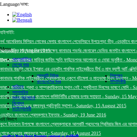
Language
/
ভাষা:
হাইলাইট:
নর্থ আমেরিকার মিলিয়ন লোকের মেলায় বাংলাদেশ পেভেলিয়নে উপচেপড়া ভীড় -এডমন্টনে বাং
Menu
Saturday, 15 August 2015
আন্তর্জাতিক মাতৃভাষা দিবস উপলক্ষ্যে কানাডার গভর্নর জেনারেল ডেভিড জনস্টন বাংলাদেশ প
আন্তর্জাতিক
December 2014
বাংলাদেশ প্রেসক্লাবে মাহিনুর জাহিদ স্মৃতি ফাউন্ডেশনর আলোচনা ও দোয়া অনুষ্ঠিত
-
Mond
দেশের খবর
কানাডায় বাঙালি মেয়ে ইশরাত এর এডমন্টন পাবলিক লাইব্রেরীতে দীর্ঘ ৩ মাস ব্যাপী আর্ট এক্সি
আলবার্টা নিউজ
শিক্ষাঙ্গন
কানাডার পাবলিক লাইব্রেরীতে প্রেসক্লাবের একুশে বইমেলা ও মাতৃভাষা দিবস উদযাপন
-
Mo
বাংলাদেশের খবর
সম্পাদকীয়
সাহিত্য
ভারতে জাতিভেদ প্রথা ও সাম্প্রদায়িকতার স্থান নেই : স্বাধীনতা দিবসের ভাষণে মোদি
-
Sa
সমসাময়িক
কানাডিয়ান রেডক্রসকে বাংলাদেশ কমিউনিটির ৫হাজার ডলার সহায়তা
-
Sunday, 15 May
মুক্ত আলোচনা
বিনোদন
ভারতের মোমজাদুঘরে বঙ্গবন্ধুর প্রতিকৃতি স্থাপন
-
Saturday, 15 August 2015
ফটোগ্যালারী
এডমন্টনে বাংলাদেশ প্রেসক্লাবে ইফতার
-
Sunday, 19 June 2016
এই বিভাগে
কুশে উদযাপন উপলক্ষে বাংলাদেশ প্রেসক্লাবকে আলবার্টা প্রদেশের প্রিমিয়ার জিম এর আগাম ব
শোকে-শ্রদ্ধায় বঙ্গবন্ধুকে স্মরণ
-
Saturday, 15 August 2015
এডমন্টনে ঈদুল ফিতর উদযাপন খেলাধুলা ও পূনর্মিলনী