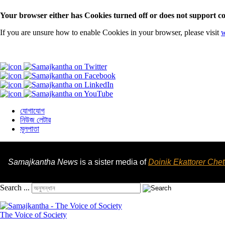
Your browser either has Cookies turned off or does not support co
If you are unsure how to enable Cookies in your browser, please visit
w
যোগাযোগ
নিউজ লেটার
মূলপাতা
Samajkantha News
is a sister media of
Doinik Ekattorer Che
Search ...
The Voice of Society