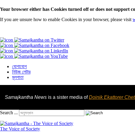
Your browser either has Cookies turned off or does not support co
If you are unsure how to enable Cookies in your browser, please visit
w
যোগাযোগ
নিউজ লেটার
মূলপাতা
Samajkantha News
is a sister media of
Doinik Ekattorer Che
Search ...
The Voice of Society