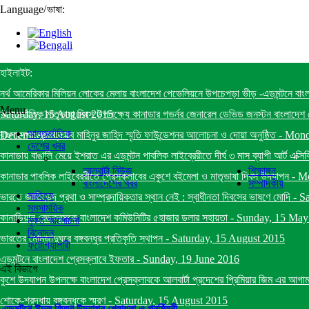
Language
/
ভাষা:
হাইলাইট:
নর্থ আমেরিকার মিলিয়ন লোকের মেলায় বাংলাদেশ পেভেলিয়নে উপচেপড়া ভীড় -এডমন্টনে বাং
Menu
Saturday, 15 August 2015
আন্তর্জাতিক মাতৃভাষা দিবস উপলক্ষ্যে কানাডার গভর্নর জেনারেল ডেভিড জনস্টন বাংলাদেশ প
আন্তর্জাতিক
December 2014
বাংলাদেশ প্রেসক্লাবে মাহিনুর জাহিদ স্মৃতি ফাউন্ডেশনর আলোচনা ও দোয়া অনুষ্ঠিত
-
Mond
দেশের খবর
কানাডায় বাঙালি মেয়ে ইশরাত এর এডমন্টন পাবলিক লাইব্রেরীতে দীর্ঘ ৩ মাস ব্যাপী আর্ট এক্সি
আলবার্টা নিউজ
শিক্ষাঙ্গন
কানাডার পাবলিক লাইব্রেরীতে প্রেসক্লাবের একুশে বইমেলা ও মাতৃভাষা দিবস উদযাপন
-
Mo
বাংলাদেশের খবর
সম্পাদকীয়
সাহিত্য
ভারতে জাতিভেদ প্রথা ও সাম্প্রদায়িকতার স্থান নেই : স্বাধীনতা দিবসের ভাষণে মোদি
-
Sa
সমসাময়িক
কানাডিয়ান রেডক্রসকে বাংলাদেশ কমিউনিটির ৫হাজার ডলার সহায়তা
-
Sunday, 15 May
মুক্ত আলোচনা
বিনোদন
ভারতের মোমজাদুঘরে বঙ্গবন্ধুর প্রতিকৃতি স্থাপন
-
Saturday, 15 August 2015
ফটোগ্যালারী
এডমন্টনে বাংলাদেশ প্রেসক্লাবে ইফতার
-
Sunday, 19 June 2016
এই বিভাগে
কুশে উদযাপন উপলক্ষে বাংলাদেশ প্রেসক্লাবকে আলবার্টা প্রদেশের প্রিমিয়ার জিম এর আগাম ব
শোকে-শ্রদ্ধায় বঙ্গবন্ধুকে স্মরণ
-
Saturday, 15 August 2015
এডমন্টনে ঈদুল ফিতর উদযাপন খেলাধুলা ও পূনর্মিলনী