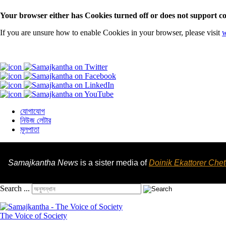
Your browser either has Cookies turned off or does not support co
If you are unsure how to enable Cookies in your browser, please visit
w
যোগাযোগ
নিউজ লেটার
মূলপাতা
Samajkantha News
is a sister media of
Doinik Ekattorer Che
Search ...
The Voice of Society