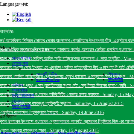
Language
/
ভাষা:
হাইলাইট:
নর্থ আমেরিকার মিলিয়ন লোকের মেলায় বাংলাদেশ পেভেলিয়নে উপচেপড়া ভীড় -এডমন্টনে বাং
Menu
Saturday, 15 August 2015
আন্তর্জাতিক মাতৃভাষা দিবস উপলক্ষ্যে কানাডার গভর্নর জেনারেল ডেভিড জনস্টন বাংলাদেশ প
আন্তর্জাতিক
December 2014
বাংলাদেশ প্রেসক্লাবে মাহিনুর জাহিদ স্মৃতি ফাউন্ডেশনর আলোচনা ও দোয়া অনুষ্ঠিত
-
Mond
দেশের খবর
কানাডায় বাঙালি মেয়ে ইশরাত এর এডমন্টন পাবলিক লাইব্রেরীতে দীর্ঘ ৩ মাস ব্যাপী আর্ট এক্সি
আলবার্টা নিউজ
শিক্ষাঙ্গন
কানাডার পাবলিক লাইব্রেরীতে প্রেসক্লাবের একুশে বইমেলা ও মাতৃভাষা দিবস উদযাপন
-
Mo
বাংলাদেশের খবর
সম্পাদকীয়
সাহিত্য
ভারতে জাতিভেদ প্রথা ও সাম্প্রদায়িকতার স্থান নেই : স্বাধীনতা দিবসের ভাষণে মোদি
-
Sa
সমসাময়িক
কানাডিয়ান রেডক্রসকে বাংলাদেশ কমিউনিটির ৫হাজার ডলার সহায়তা
-
Sunday, 15 May
মুক্ত আলোচনা
বিনোদন
ভারতের মোমজাদুঘরে বঙ্গবন্ধুর প্রতিকৃতি স্থাপন
-
Saturday, 15 August 2015
ফটোগ্যালারী
এডমন্টনে বাংলাদেশ প্রেসক্লাবে ইফতার
-
Sunday, 19 June 2016
এই বিভাগে
কুশে উদযাপন উপলক্ষে বাংলাদেশ প্রেসক্লাবকে আলবার্টা প্রদেশের প্রিমিয়ার জিম এর আগাম ব
শোকে-শ্রদ্ধায় বঙ্গবন্ধুকে স্মরণ
-
Saturday, 15 August 2015
ইশরাত জাহান এর "অস্তিত্ব সাধনা" চিত্র প্রদর্শনীর আয়োজন