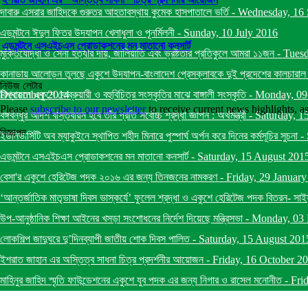
দাবারু এসরার জাহিদকে গুরুতর আহতাবস্থায় কুমেক হাসপাতালে ভর্তি
-
Wednesday, 16 
এডমন্টনে ঈদুল ফিতর উদযাপন খেলাধুলা ও পূনর্মিলনী
-
Sunday, 10 July 2016
এডমন্টনে এসএইচএস প্রোডাকশনের মন মাতানো কনসার্ট
মুক্তিযোদ্ধা ও সেনা হত্যার দায়, জালিয়াতি এবং ভ্রষ্টতার প্রতিকুলে আমরা ১১জন
-
Tuesd
কানাডায় আলোড়ন তুলছে একুশে উদযাপন-বাংলাদেশ প্রেসক্লাবকে দুই প্রদেশের কালচারাল মিনিষ
নিউজ লেটার
December 2014
বিশ্বায়নে একুশে ফেব্রুয়ারী ও বহুবিচিত্র সংস্কৃতির মাঝে বাঙ্গালী সংস্কৃতি
-
Monday, 09
Please
subscribe to our newsletter
to receive current news highlights, 
বঙ্গবন্ধুর আদর্শ বাস্তবায়ন হবে তাঁর প্রতি সর্বোচ্চ শ্রদ্ধা জ্ঞাপন : অর্থমন্ত্রী
-
Saturday, 1
বিজ্ঞাপন
ইউনিভার্সিটি অব ম্যাকুইনে স্থাপিত শহীদ মিনারে পুস্পার্ঘ অর্পন করে দিনের কর্মসূচির সুচনা
-
এডমন্টনে এসএইচএস প্রোডাকশনের মন মাতানো কনসার্ট
-
Saturday, 15 August 201
বেসা'র একুশে হেরিটেজ পদক ২০১৬ এর জন্য তিনজনের নামকরণ
-
Friday, 29 Januar
‘আন্তর্জাতিক মাতৃভাষা দিবস ভাস্কর্যে’ ফুলেল শ্রদ্ধা ও একুশে হেরিটেজ পদক বিতরন- সাই
উপ-আনুষ্ঠানিক শিক্ষা আইনের খসড়া সংশোধনের নির্দেশ দিয়েছে মন্ত্রিসভা
-
Monday, 03 
লোকশিল্প জাদুঘরে দু’দিনব্যাপী জাতীয় শোক দিবস পালিত
-
Saturday, 15 August 201
ইশরাত জাহান এর অস্তিত্ব সাধনা চিত্র প্রদর্শনীর আয়োজন
-
Friday, 16 October 2
মাহিনুর জাহিদ স্মৃতি ফাউন্ডেশনের একুশে যুব পদক এর জন্য নিগার ও রাসেল মনোনীত
-
Fri