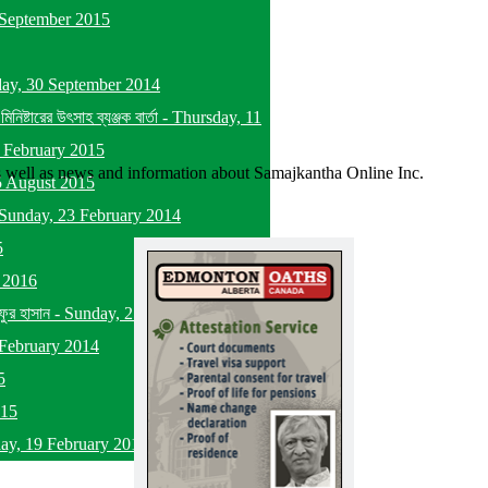
September 2015
ay, 30 September 2014
্টারের উৎসাহ ব্যঞ্জক বার্তা
-
Thursday, 11
 February 2015
as well as news and information about Samajkantha Online Inc.
5 August 2015
Sunday, 23 February 2014
5
y 2016
ফুর হাসান
-
Sunday, 21 February 2016
February 2014
5
015
day, 19 February 2016