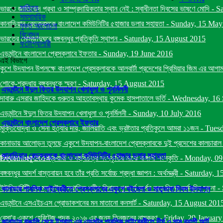
সাহিত্য
ভারতে জাতিভেদ প্রথা ও সাম্প্রদায়িকতার স্থান নেই : স্বাধীনতা দিবসের ভাষণে মোদি
-
Sa
সমসাময়িক
কানাডিয়ান রেডক্রসকে বাংলাদেশ কমিউনিটির ৫হাজার ডলার সহায়তা
-
Sunday, 15 May
মুক্ত আলোচনা
বিনোদন
ভারতের মোমজাদুঘরে বঙ্গবন্ধুর প্রতিকৃতি স্থাপন
-
Saturday, 15 August 2015
ফটোগ্যালারী
এডমন্টনে বাংলাদেশ প্রেসক্লাবে ইফতার
-
Sunday, 19 June 2016
এই বিভাগে
কুশে উদযাপন উপলক্ষে বাংলাদেশ প্রেসক্লাবকে আলবার্টা প্রদেশের প্রিমিয়ার জিম এর আগাম ব
শোকে-শ্রদ্ধায় বঙ্গবন্ধুকে স্মরণ
-
Saturday, 15 August 2015
এডমন্টনে ঈদুল ফিতর উদযাপন খেলাধুলা ও পূনর্মিলনী
দাবারু এসরার জাহিদকে গুরুতর আহতাবস্থায় কুমেক হাসপাতালে ভর্তি
-
Wednesday, 16 
এডমন্টনে ঈদুল ফিতর উদযাপন খেলাধুলা ও পূনর্মিলনী
-
Sunday, 10 July 2016
এডমন্টনে বাংলাদেশ প্রেসক্লাবে ইফতার
মুক্তিযোদ্ধা ও সেনা হত্যার দায়, জালিয়াতি এবং ভ্রষ্টতার প্রতিকুলে আমরা ১১জন
-
Tuesd
কানাডায় আলোড়ন তুলছে একুশে উদযাপন-বাংলাদেশ প্রেসক্লাবকে দুই প্রদেশের কালচারাল মিনিষ
কানাডিয়ান রেডক্রসকে বাংলাদেশ কমিউনিটির ৫হাজার ডলার সহায়তা
December 2014
বিশ্বায়নে একুশে ফেব্রুয়ারী ও বহুবিচিত্র সংস্কৃতির মাঝে বাঙ্গালী সংস্কৃতি
-
Monday, 09
বঙ্গবন্ধুর আদর্শ বাস্তবায়ন হবে তাঁর প্রতি সর্বোচ্চ শ্রদ্ধা জ্ঞাপন : অর্থমন্ত্রী
-
Saturday, 1
ইউনিভার্সিটি অব ম্যাকুইনে স্থাপিত শহীদ মিনারে পুস্পার্ঘ অর্পন করে দিনের কর্মসূচির সুচনা
-
কানাডার পাবলিক লাইব্রেরীতে প্রেসক্লাবের একুশে বইমেলা ও মাতৃভাষা দিবস উদযাপন
এডমন্টনে এসএইচএস প্রোডাকশনের মন মাতানো কনসার্ট
-
Saturday, 15 August 201
বেসা'র একুশে হেরিটেজ পদক ২০১৬ এর জন্য তিনজনের নামকরণ
-
Friday, 29 Januar
কানাডায় বাঙালি মেয়ে ইশরাত এর এডমন্টন পাবলিক লাইব্রেরীতে দীর্ঘ ৩ মাস ব্যাপী আর্ট