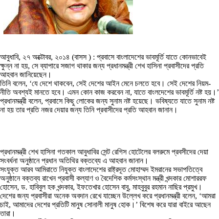
আবুধাবি, ২৭ অক্টোবর, ২০১৪ (বাসস ) : প্রবাসে বাংলাদেশের ভাবমূর্তি যাতে কোনভাবেই
ক্ষুন্ন না হয়, সে ব্যাপারে সজাগ থাকার জন্য প্রধানমন্ত্রী শেখ হাসিনা প্রবাসীদের প্রতি
আহবান জানিয়েছেন।
তিনি বলেন, ‘যে দেশে থাকবেন, সেই দেশের আইন মেনে চলতে হবে। সেই দেশের নিয়ম-
নীতি অবশ্যই মানতে হবে। এমন কোন কাজ করবেন না, যাতে বাংলদেশের ভাবমূর্তি নষ্ট হয়।’
প্রধানমন্ত্রী বলেন, প্রবাসে কিছু লোকের জন্য সুনাম নষ্ট হয়েছে। ভবিষ্যতে যাতে সুনাম নষ্ট
না হয় তার প্রতি নজর দেয়ার জন্য তিনি প্রবাসীদের প্রতি আহবান জানান।
প্রধানমন্ত্রী শেখ হাসিনা গতকাল আবুধাবির সেন্ট রেগিস হোটেলের বলরুমে প্রবসীদের দেয়া
সংবর্ধনা অনুষ্ঠানে প্রধান অতিথির বক্তব্যে এ আহবান জানান।
সংযুক্ত আরব আমিরাতে নিযুক্ত বাংলাদেশের রাষ্ট্রদূত মোহাম্মদ ইমরানের সভাপতিত্বে
অনুষ্ঠানে বক্তব্য রাখেন প্রবাসী কল্যাণ ও বৈদেশিক কর্মসংস্থান মন্ত্রী খন্দকার মোশাররফ
হোসেন, ড. হাবিবুল হক খন্দকার, ইফতেখার হোসেন বাবু, মাহবুবুর রহমান নাছির প্রমুখ।
দেশের জন্য প্রবাসীরা অনেক অবদান রেখে যাচ্ছেন উল্লেখ করে প্রধানমন্ত্রী বলেন, ‘আমরা
চাই, আমাদের দেশের প্রতিটি মানুষ সোনালী মানুষ হোক।’ বিশেষ করে যারা বাইরে আছেন
তারা।