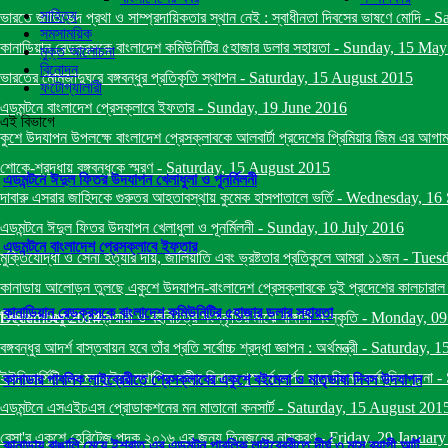
সাহিত্য
ভারতে জাতিভেদ প্রথা ও সাম্প্রদায়িকতার স্থান নেই : স্বাধীনতা দিবসের ভাষণে মোদি
-
Sa
সমসাময়িক
কানাডিয়ান রেডক্রসকে বাংলাদেশ কমিউনিটির ৫হাজার ডলার সহায়তা
-
Sunday, 15 May
মুক্ত আলোচনা
বিনোদন
ভারতের মোমজাদুঘরে বঙ্গবন্ধুর প্রতিকৃতি স্থাপন
-
Saturday, 15 August 2015
ফটোগ্যালারী
এডমন্টনে বাংলাদেশ প্রেসক্লাবে ইফতার
-
Sunday, 19 June 2016
এই বিভাগে
কুশে উদযাপন উপলক্ষে বাংলাদেশ প্রেসক্লাবকে আলবার্টা প্রদেশের প্রিমিয়ার জিম এর আগাম ব
শোকে-শ্রদ্ধায় বঙ্গবন্ধুকে স্মরণ
-
Saturday, 15 August 2015
এডমন্টনে ঈদুল ফিতর উদযাপন খেলাধুলা ও পূনর্মিলনী
দাবারু এসরার জাহিদকে গুরুতর আহতাবস্থায় কুমেক হাসপাতালে ভর্তি
-
Wednesday, 16 
এডমন্টনে ঈদুল ফিতর উদযাপন খেলাধুলা ও পূনর্মিলনী
-
Sunday, 10 July 2016
এডমন্টনে বাংলাদেশ প্রেসক্লাবে ইফতার
মুক্তিযোদ্ধা ও সেনা হত্যার দায়, জালিয়াতি এবং ভ্রষ্টতার প্রতিকুলে আমরা ১১জন
-
Tuesd
কানাডায় আলোড়ন তুলছে একুশে উদযাপন-বাংলাদেশ প্রেসক্লাবকে দুই প্রদেশের কালচারাল মিনিষ
কানাডিয়ান রেডক্রসকে বাংলাদেশ কমিউনিটির ৫হাজার ডলার সহায়তা
December 2014
বিশ্বায়নে একুশে ফেব্রুয়ারী ও বহুবিচিত্র সংস্কৃতির মাঝে বাঙ্গালী সংস্কৃতি
-
Monday, 09
বঙ্গবন্ধুর আদর্শ বাস্তবায়ন হবে তাঁর প্রতি সর্বোচ্চ শ্রদ্ধা জ্ঞাপন : অর্থমন্ত্রী
-
Saturday, 1
ইউনিভার্সিটি অব ম্যাকুইনে স্থাপিত শহীদ মিনারে পুস্পার্ঘ অর্পন করে দিনের কর্মসূচির সুচনা
-
কানাডার পাবলিক লাইব্রেরীতে প্রেসক্লাবের একুশে বইমেলা ও মাতৃভাষা দিবস উদযাপন
এডমন্টনে এসএইচএস প্রোডাকশনের মন মাতানো কনসার্ট
-
Saturday, 15 August 201
বেসা'র একুশে হেরিটেজ পদক ২০১৬ এর জন্য তিনজনের নামকরণ
-
Friday, 29 Januar
কানাডায় বাঙালি মেয়ে ইশরাত এর এডমন্টন পাবলিক লাইব্রেরীতে দীর্ঘ ৩ মাস ব্যাপী আর্ট