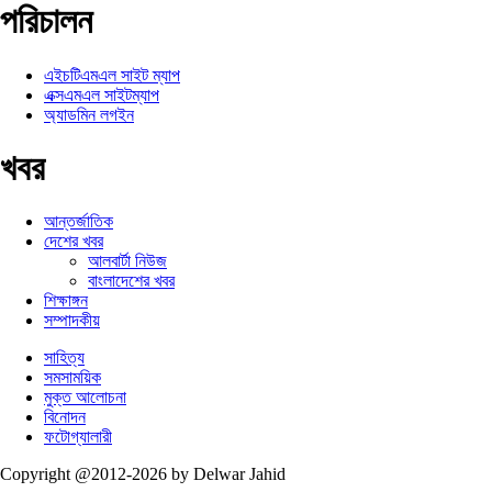
পরিচালন
এইচটিএমএল সাইট ম্যাপ
এক্সএমএল সাইটম্যাপ
অ্যাডমিন লগইন
খবর
আন্তর্জাতিক
দেশের খবর
আলবার্টা নিউজ
বাংলাদেশের খবর
শিক্ষাঙ্গন
সম্পাদকীয়
সাহিত্য
সমসাময়িক
মুক্ত আলোচনা
বিনোদন
ফটোগ্যালারী
Copyright @2012-2026 by Delwar Jahid