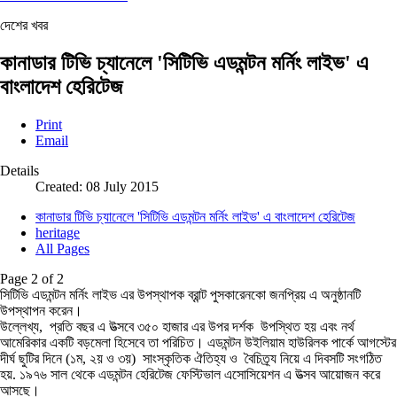
দেশের খবর
কানাডার টিভি চ্যানেলে 'সিটিভি এডমন্টন মর্নিং লাইভ' এ
বাংলাদেশ হেরিটেজ
Print
Email
Details
Created: 08 July 2015
কানাডার টিভি চ্যানেলে 'সিটিভি এডমন্টন মর্নিং লাইভ' এ বাংলাদেশ হেরিটেজ
heritage
All Pages
Page 2 of 2
সিটিভি এডমন্টন মর্নিং লাইভ এর উপস্থাপক ব্রান্ট পুসকারেনকো জনপ্রিয় এ অনুষ্ঠানটি
উপস্থাপন করেন।
উল্লেখ্য, প্রতি বছর এ উত্সবে ৩৫০ হাজার এর উপর দর্শক উপস্থিত হয় এবং নর্থ
আমেরিকার একটি বড়মেলা হিসেবে তা পরিচিত। এডমন্টন উইলিয়াম হাউরিলক পার্কে আগস্টের
দীর্ঘ ছুটির দিনে (১ম, ২য় ও ৩য়) সাংস্কৃতিক ঐতিহ্য ও বৈচিত্র্য নিয়ে এ দিবসটি সংগঠিত
হয়. ১৯৭৬ সাল থেকে এডমন্টন হেরিটেজ ফেস্টিভাল এসোসিয়েশন এ উত্সব আয়োজন করে
আসছে।