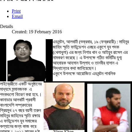
Print
Email
Details
Created: 19 February 2016
এডমন্টন, আলবার্টা (শুক্রবার, ১৯ ফেব্রুয়ারী) : মাহিনুর
জাহিদ স্মৃতি ফাউন্ডেশন এবছর একুশে যুব পদক
(খেলাধুলা) এর জন্য নিগার খান ও আইয়ুব রাসেল এর
নামকরণ করেছে। এ উপলক্ষে গঠিত কমিটির যুগ্ম
আহবায়ক আহসান উল্লাহ ও তানবীর হাসান এ
সিদ্ধান্তের কথা জানিয়েছেন।
একুশে উপলক্ষে আয়োজিত এডমন্টন পাবলিক
লাইব্রেরীতে একটি অনুষ্ঠানের
মাধ্যমে সন্মানজনক এ
পদকগুলো বিতরণ করা হবে.।
কানাডার আলবার্টা প্রবাসী
বাংলাদেশি সম্প্রদায়ের
প্রিয়মুখ ২৭ বছর বয়সী তরুন
মাহিনুর জাহিদের স্মৃতি রক্ষায়
এ ফাউন্ডেশন যুব সমাজের
কল্যানের জন্য কাজ করে
আসছে। ২০১২ সালের ৪ঠা