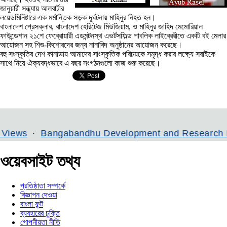
জানুয়ারী সন্ধ্যায় আলবার্টার
লয়েডমিনিষ্টারে এক মর্মান্তিক সড়ক দূর্ঘটনায় মাহিনুর নিহত হন।
বাংলাদেশ প্রেসক্লাব, বাংলাদেশ হেরিটেজ মিউজিয়াম, ও মাহিনুর জাহিদ মেমোরিয়াল
ফাউন্ডেশান ২১শে ফেব্রোয়ারী এডমন্টনস্থ এভর্টসফিল্ড পাবলিক লাইব্রেরীতে একটি বই মেলার
আয়োজন সহ শিশু-কিশোরদের জন্য নানাবিদ অনুষ্ঠানের আয়োজন করেছে।
বহু সংস্কৃতির দেশ কানাডায় আমাদের সাংস্কৃতিক পরিচয়কে সমৃদ্ধ করার লক্ষ্যে সবাইকে
সাথে নিয়ে ঐক্যবদ্ধভাবে এ বছর সংগঠনগুলো কাজ শুরু করেছে।
Bangabandhu Development and Research Institute
ওয়েবসাইট তথ্য
প্রতিষ্ঠাতা সম্পর্কে
বিজ্ঞাপন দেওয়া
বাংলা ফন্ট
ব্যবহারের চুক্তি
গোপনীয়তা নীতি