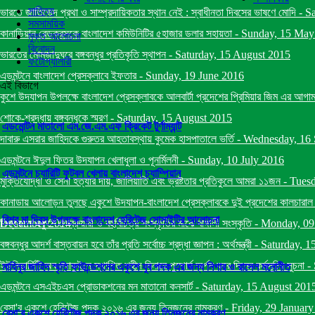
সাহিত্য
ভারতে জাতিভেদ প্রথা ও সাম্প্রদায়িকতার স্থান নেই : স্বাধীনতা দিবসের ভাষণে মোদি
-
Sa
সমসাময়িক
কানাডিয়ান রেডক্রসকে বাংলাদেশ কমিউনিটির ৫হাজার ডলার সহায়তা
-
Sunday, 15 May
মুক্ত আলোচনা
বিনোদন
ভারতের মোমজাদুঘরে বঙ্গবন্ধুর প্রতিকৃতি স্থাপন
-
Saturday, 15 August 2015
ফটোগ্যালারী
এডমন্টনে বাংলাদেশ প্রেসক্লাবে ইফতার
-
Sunday, 19 June 2016
এই বিভাগে
কুশে উদযাপন উপলক্ষে বাংলাদেশ প্রেসক্লাবকে আলবার্টা প্রদেশের প্রিমিয়ার জিম এর আগাম ব
শোকে-শ্রদ্ধায় বঙ্গবন্ধুকে স্মরণ
-
Saturday, 15 August 2015
এডমোন্টন মাতালো এম.জে.এম.এফ ক্রিকেট টুর্ণাম্যান্ট
দাবারু এসরার জাহিদকে গুরুতর আহতাবস্থায় কুমেক হাসপাতালে ভর্তি
-
Wednesday, 16 
এডমন্টনে ঈদুল ফিতর উদযাপন খেলাধুলা ও পূনর্মিলনী
-
Sunday, 10 July 2016
এডমন্টনে চ্যারিটি ফুটবল খেলায় বাংলাদেশ চ্যাম্পিয়ান
মুক্তিযোদ্ধা ও সেনা হত্যার দায়, জালিয়াতি এবং ভ্রষ্টতার প্রতিকুলে আমরা ১১জন
-
Tuesd
কানাডায় আলোড়ন তুলছে একুশে উদযাপন-বাংলাদেশ প্রেসক্লাবকে দুই প্রদেশের কালচারাল মিনিষ
বিশ্ব মা দিবস উপলক্ষে বাংলাদেশ হেরিটেজ সোসাইটির আলোচনা
December 2014
বিশ্বায়নে একুশে ফেব্রুয়ারী ও বহুবিচিত্র সংস্কৃতির মাঝে বাঙ্গালী সংস্কৃতি
-
Monday, 09
বঙ্গবন্ধুর আদর্শ বাস্তবায়ন হবে তাঁর প্রতি সর্বোচ্চ শ্রদ্ধা জ্ঞাপন : অর্থমন্ত্রী
-
Saturday, 1
ইউনিভার্সিটি অব ম্যাকুইনে স্থাপিত শহীদ মিনারে পুস্পার্ঘ অর্পন করে দিনের কর্মসূচির সুচনা
-
মাহিনুর জাহিদ স্মৃতি ফাউন্ডেশনের একুশে যুব পদক এর জন্য নিগার ও রাসেল মনোনীত
এডমন্টনে এসএইচএস প্রোডাকশনের মন মাতানো কনসার্ট
-
Saturday, 15 August 201
বেসা'র একুশে হেরিটেজ পদক ২০১৬ এর জন্য তিনজনের নামকরণ
-
Friday, 29 Januar
বেসা'র একুশে হেরিটেজ পদক ২০১৬ এর জন্য তিনজনের নামকরণ