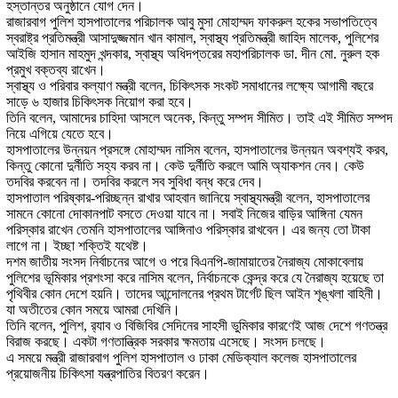
হস্তান্তর অনুষ্ঠানে যোগ দেন।
রাজারবাগ পুলিশ হাসপাতালের পরিচালক আবু মুসা মোহাম্মদ ফাকরুল হকের সভাপতিত্বে
স্বরাষ্ট্র প্রতিমন্ত্রী আসাদুজ্জমান খান কামাল, স্বাস্থ্য প্রতিমন্ত্রী জাহিদ মালেক, পুলিশের
আইজি হাসান মাহমুদ খন্দকার, স্বাস্থ্য অধিদপ্তরের মহাপরিচালক ডা. দীন মো. নুরুল হক
প্রমুখ বক্তব্য রাখেন।
স্বাস্থ্য ও পরিবার কল্যাণ মন্ত্রী বলেন, চিকিৎসক সংকট সমাধানের লক্ষ্যে আগামী বছরে
সাড়ে ৬ হাজার চিকিৎসক নিয়োগ করা হবে।
তিনি বলেন, আমাদের চাহিদা আসলে অনেক, কিন্তু সম্পদ সীমিত। তাই এই সীমিত সম্পদ
নিয়ে এগিয়ে যেতে হবে।
হাসপাতালের উন্নয়ন প্রসঙ্গে মোহাম্মদ নাসিম বলেন, হাসপাতালের উন্নয়ন অবশ্যই করব,
কিন্তু কোনো দুর্নীতি সহ্য করব না। কেউ দুর্নীতি করলে আমি অ্যাকশন নেব। কেউ
তদবির করবেন না। তদবির করলে সব সুবিধা বন্ধ করে দেব।
হাসপাতাল পরিষ্কার-পরিচ্ছন্ন রাখার আহবান জানিয়ে স্বাস্থ্যমন্ত্রী বলেন, হাসপাতালের
সামনে কোনো দোকানপাট বসতে দেওয়া যাবে না। সবাই নিজের বাড়ির আঙ্গিনা যেমন
পরিস্কার রাখেন তেমনি হাসপাতালের আঙ্গিনাও পরিস্কার রাখবেন। এর জন্য তো টাকা
লাগে না। ইচ্ছা শক্তিই যথেষ্ট।
দশম জাতীয় সংসদ নির্বাচনের আগে ও পরে বিএনপি-জামায়াতের নৈরাজ্য মোকাবেলায়
পুলিশের ভূমিকার প্রশংসা করে নাসিম বলেন, নির্বাচনকে কেন্দ্র করে যে নৈরাজ্য হয়েছে তা
পৃথিবীর কোন দেশে হয়নি। তাদের আন্দোলনের প্রথম টার্গেট ছিল আইন শৃঙ্খলা বাহিনী।
যা অতীতের কোন সময়ে আমরা দেখিনি।
তিনি বলেন, পুলিশ, র‌্যাব ও বিজিবির সেদিনের সাহসী ভুমিকার কারণেই আজ দেশে গণতন্ত্র
বিরাজ করছে। একটা গণতান্ত্রিক সরকার ক্ষমতায় এসেছে। সংসদ চলছে।
এ সময়ে মন্ত্রী রাজারবাগ পুলিশ হাসপাতাল ও ঢাকা মেডিক্যাল কলেজ হাসপাতালের
প্রয়োজনীয় চিকিৎসা যন্ত্রপাতির বিতরণ করেন।