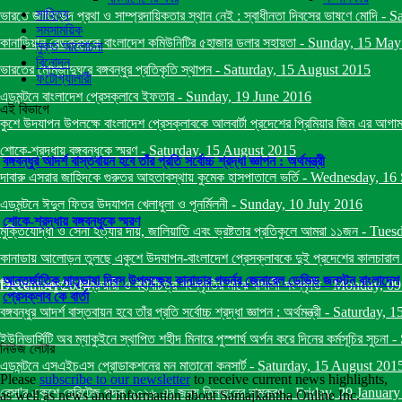
সাহিত্য
ভারতে জাতিভেদ প্রথা ও সাম্প্রদায়িকতার স্থান নেই : স্বাধীনতা দিবসের ভাষণে মোদি
-
Sa
সমসাময়িক
কানাডিয়ান রেডক্রসকে বাংলাদেশ কমিউনিটির ৫হাজার ডলার সহায়তা
-
Sunday, 15 May
মুক্ত আলোচনা
বিনোদন
ভারতের মোমজাদুঘরে বঙ্গবন্ধুর প্রতিকৃতি স্থাপন
-
Saturday, 15 August 2015
ফটোগ্যালারী
এডমন্টনে বাংলাদেশ প্রেসক্লাবে ইফতার
-
Sunday, 19 June 2016
এই বিভাগে
কুশে উদযাপন উপলক্ষে বাংলাদেশ প্রেসক্লাবকে আলবার্টা প্রদেশের প্রিমিয়ার জিম এর আগাম ব
শোকে-শ্রদ্ধায় বঙ্গবন্ধুকে স্মরণ
-
Saturday, 15 August 2015
বঙ্গবন্ধুর আদর্শ বাস্তবায়ন হবে তাঁর প্রতি সর্বোচ্চ শ্রদ্ধা জ্ঞাপন : অর্থমন্ত্রী
দাবারু এসরার জাহিদকে গুরুতর আহতাবস্থায় কুমেক হাসপাতালে ভর্তি
-
Wednesday, 16 
এডমন্টনে ঈদুল ফিতর উদযাপন খেলাধুলা ও পূনর্মিলনী
-
Sunday, 10 July 2016
শোকে-শ্রদ্ধায় বঙ্গবন্ধুকে স্মরণ
মুক্তিযোদ্ধা ও সেনা হত্যার দায়, জালিয়াতি এবং ভ্রষ্টতার প্রতিকুলে আমরা ১১জন
-
Tuesd
কানাডায় আলোড়ন তুলছে একুশে উদযাপন-বাংলাদেশ প্রেসক্লাবকে দুই প্রদেশের কালচারাল মিনিষ
আন্তর্জাতিক মাতৃভাষা দিবস উপলক্ষ্যে কানাডার গভর্নর জেনারেল ডেভিড জনস্টন বাংলাদেশ
December 2014
বিশ্বায়নে একুশে ফেব্রুয়ারী ও বহুবিচিত্র সংস্কৃতির মাঝে বাঙ্গালী সংস্কৃতি
-
Monday, 09
প্রেসক্লাব কে বার্তা
বঙ্গবন্ধুর আদর্শ বাস্তবায়ন হবে তাঁর প্রতি সর্বোচ্চ শ্রদ্ধা জ্ঞাপন : অর্থমন্ত্রী
-
Saturday, 1
ইউনিভার্সিটি অব ম্যাকুইনে স্থাপিত শহীদ মিনারে পুস্পার্ঘ অর্পন করে দিনের কর্মসূচির সুচনা
-
নিউজ লেটার
এডমন্টনে এসএইচএস প্রোডাকশনের মন মাতানো কনসার্ট
-
Saturday, 15 August 201
Please
subscribe to our newsletter
to receive current news highlights,
বেসা'র একুশে হেরিটেজ পদক ২০১৬ এর জন্য তিনজনের নামকরণ
-
Friday, 29 Januar
as well as news and information about Samajkantha Online Inc.