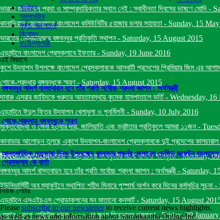
সাহিত্য
ভারতে জাতিভেদ প্রথা ও সাম্প্রদায়িকতার স্থান নেই : স্বাধীনতা দিবসের ভাষণে মোদি
-
Sa
সমসাময়িক
কানাডিয়ান রেডক্রসকে বাংলাদেশ কমিউনিটির ৫হাজার ডলার সহায়তা
-
Sunday, 15 May
মুক্ত আলোচনা
বিনোদন
ভারতের মোমজাদুঘরে বঙ্গবন্ধুর প্রতিকৃতি স্থাপন
-
Saturday, 15 August 2015
ফটোগ্যালারী
এডমন্টনে বাংলাদেশ প্রেসক্লাবে ইফতার
-
Sunday, 19 June 2016
এই বিভাগে
কুশে উদযাপন উপলক্ষে বাংলাদেশ প্রেসক্লাবকে আলবার্টা প্রদেশের প্রিমিয়ার জিম এর আগাম ব
শোকে-শ্রদ্ধায় বঙ্গবন্ধুকে স্মরণ
-
Saturday, 15 August 2015
বঙ্গবন্ধুর আদর্শ বাস্তবায়ন হবে তাঁর প্রতি সর্বোচ্চ শ্রদ্ধা জ্ঞাপন : অর্থমন্ত্রী
দাবারু এসরার জাহিদকে গুরুতর আহতাবস্থায় কুমেক হাসপাতালে ভর্তি
-
Wednesday, 16 
এডমন্টনে ঈদুল ফিতর উদযাপন খেলাধুলা ও পূনর্মিলনী
-
Sunday, 10 July 2016
শোকে-শ্রদ্ধায় বঙ্গবন্ধুকে স্মরণ
মুক্তিযোদ্ধা ও সেনা হত্যার দায়, জালিয়াতি এবং ভ্রষ্টতার প্রতিকুলে আমরা ১১জন
-
Tuesd
কানাডায় আলোড়ন তুলছে একুশে উদযাপন-বাংলাদেশ প্রেসক্লাবকে দুই প্রদেশের কালচারাল মিনিষ
আন্তর্জাতিক মাতৃভাষা দিবস উপলক্ষ্যে কানাডার গভর্নর জেনারেল ডেভিড জনস্টন বাংলাদেশ
December 2014
বিশ্বায়নে একুশে ফেব্রুয়ারী ও বহুবিচিত্র সংস্কৃতির মাঝে বাঙ্গালী সংস্কৃতি
-
Monday, 09
প্রেসক্লাব কে বার্তা
বঙ্গবন্ধুর আদর্শ বাস্তবায়ন হবে তাঁর প্রতি সর্বোচ্চ শ্রদ্ধা জ্ঞাপন : অর্থমন্ত্রী
-
Saturday, 1
ইউনিভার্সিটি অব ম্যাকুইনে স্থাপিত শহীদ মিনারে পুস্পার্ঘ অর্পন করে দিনের কর্মসূচির সুচনা
-
নিউজ লেটার
এডমন্টনে এসএইচএস প্রোডাকশনের মন মাতানো কনসার্ট
-
Saturday, 15 August 201
Please
subscribe to our newsletter
to receive current news highlights,
বেসা'র একুশে হেরিটেজ পদক ২০১৬ এর জন্য তিনজনের নামকরণ
-
Friday, 29 Januar
as well as news and information about Samajkantha Online Inc.