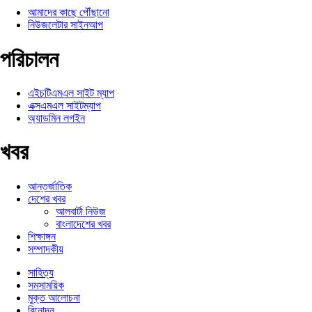
আমাদের কাছে পৌঁছানো
নিউজলেটার সাইনআপ
পরিচালন
এইচটিএমএল সাইট ম্যাপ
এক্সএমএল সাইটম্যাপ
অ্যাডমিন লগইন
খবর
আন্তর্জাতিক
দেশের খবর
আলবার্টা নিউজ
বাংলাদেশের খবর
শিক্ষাঙ্গন
সম্পাদকীয়
সাহিত্য
সমসাময়িক
মুক্ত আলোচনা
বিনোদন