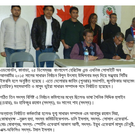
এডমোনটন, কানাডা, ২৫ ডিসেম্বরঃ বাংলাদেশ হেরিটেজ এন্ড এথনিক সোসাইটি অব
আলবার্টার ২০১৫ সালের সাধারন নির্বাচন বিপুল উৎসাহ উদ্দিপনার মধ্য দিয়ে সন্ধ্যায় সিটির
ইফরসি হলে অনুষ্ঠিত হয়েছে। এতে দেলোয়ার জাহিদ (পুনরায়) সভাপতি, জুলফিকার আহমেদ
(তায়িফ) সহসভাপতি ও মাসুদ ভুইয়া সাধারন সম্পাদক পদে নির্বাচিত হয়েছেন।
গঠিত তিন সদস্য বিশিষ্ট এ নির্বাচন কমিশনের মধ্যে ছিলেনঃ ভাষা সৈনিক সিদ্দিক হুসাইন
(চেয়ার), ডঃ হাফিজুর রহমান (সদস্য), ডঃ সালেহ শাহ (সদস্য)।
অন্যান্য নির্বাচিত কর্মকর্তারা হলেনঃ যুগ্ম সাধারন সম্পাদক এম আনামুর রহমান মিয়া,
কোষাধ্যক্ষ –নুরুল হুদা, সদস্য কমিউনিকেশনস- ডলি ইসলাম, সদস্য- সোসাল এফেয়ার্স-
মোঃ মোবাশ্বর, সদস্য- স্পোর্টস এফেয়ার্স আকাশ আলী, সদস্য- ইয়ুথ এফেয়ার্স মাসুম চৌধুরী,
এক্স-অফিসিও সদস্য- টমাল ইসলাম।