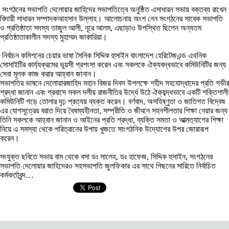
সংগঠনের সভাপতি দেলোয়ার জাহিদের সভাপতিত্বে অনুষ্ঠিত এসাধারন সভায় বক্তব্য রাখেন
বিদায়ী সাধারন সম্পাদকআহসান উল্লাহ। আলোচনায় অংশ নেন সংগঠনের সাবেক সভাপতি
ও প্রতিষ্ঠাতা সদস্য তাজুল আলী, নূরে আলম, এছাড়াও উপস্থিত ছিলেন অন্যতম
প্রতিষ্ঠাতাকালীন সদস্য মুহাম্মদ জাকারিয়া।
নির্বাচন কমিশনের চেয়ার ভাষা সৈনিক সিদ্দিক হুসাইন বাংলাদেশ হেরিটেজএন্ড এথনিক
সোসাইটির কার্য্যক্রমের ভুয়সী প্রশংসা করেন এবং সকলকে ঐক্যবদ্ধভাবে কমিউনিটির জন্য
সেবা মূলক কাজ করার আহ্বান জানান।
সভাপতির ভাষনে দেলোয়ারজাহিদ মহান বিজয় দিবস উপলক্ষে শহীদ সহযোদ্ধাদের প্রতি গভীর
শ্রদ্ধা জানান এবং প্রবাসে সকল দলীয় রাজনীতির উর্দ্ধে উঠে ঐক্যব্দ্ধভাবে একটি শক্তিশালী
কমিউনিটি গড়ে তোলার দৃঢ় প্রত্যয় ব্যক্ত করেন। বর্ণবাদ, অসহিষ্ণুতা ও জাতিগত বিদ্বেষ
এর যোগসূত্রের বরাত দিয়ে বৈষম্যহীনতা, সম্প্রীতি ও জীবনে সহনশীলতার শিক্ষা নেয়ার জন্য
তিনি সকলকে আহ্বান জানান ও আইনের প্রতি শ্রদ্ধা, ব্যক্তি সমতা ও আত্মত্যাগের শিক্ষা
নিয়ে এ সমস্যা থেকে পরিত্রানের উপায় খুজতে সাংগঠনিক উদ্যোগের উপর জোরারূপ
করেন।
সংযুক্ত ছবিতে সভার বাম থেকে বসা ডঃ সালেহ, ডঃ হাফেজ, সিদ্দিক হুসাইন, সংগঠনের
সভাপতি দেলোয়ার জাহিদেরও সহসভাপতি জুলফিকার এর সাথে পিছনের সারিতে নির্বাচিত
কর্মকর্তাবৃন্দ…