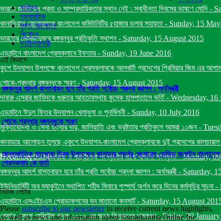
সাহিত্য
ভারতে জাতিভেদ প্রথা ও সাম্প্রদায়িকতার স্থান নেই : স্বাধীনতা দিবসের ভাষণে মোদি
-
Sa
সমসাময়িক
কানাডিয়ান রেডক্রসকে বাংলাদেশ কমিউনিটির ৫হাজার ডলার সহায়তা
-
Sunday, 15 May
মুক্ত আলোচনা
বিনোদন
ভারতের মোমজাদুঘরে বঙ্গবন্ধুর প্রতিকৃতি স্থাপন
-
Saturday, 15 August 2015
ফটোগ্যালারী
এডমন্টনে বাংলাদেশ প্রেসক্লাবে ইফতার
-
Sunday, 19 June 2016
এই বিভাগে
কুশে উদযাপন উপলক্ষে বাংলাদেশ প্রেসক্লাবকে আলবার্টা প্রদেশের প্রিমিয়ার জিম এর আগাম ব
শোকে-শ্রদ্ধায় বঙ্গবন্ধুকে স্মরণ
-
Saturday, 15 August 2015
বঙ্গবন্ধুর আদর্শ বাস্তবায়ন হবে তাঁর প্রতি সর্বোচ্চ শ্রদ্ধা জ্ঞাপন : অর্থমন্ত্রী
দাবারু এসরার জাহিদকে গুরুতর আহতাবস্থায় কুমেক হাসপাতালে ভর্তি
-
Wednesday, 16 
এডমন্টনে ঈদুল ফিতর উদযাপন খেলাধুলা ও পূনর্মিলনী
-
Sunday, 10 July 2016
শোকে-শ্রদ্ধায় বঙ্গবন্ধুকে স্মরণ
মুক্তিযোদ্ধা ও সেনা হত্যার দায়, জালিয়াতি এবং ভ্রষ্টতার প্রতিকুলে আমরা ১১জন
-
Tuesd
কানাডায় আলোড়ন তুলছে একুশে উদযাপন-বাংলাদেশ প্রেসক্লাবকে দুই প্রদেশের কালচারাল মিনিষ
আন্তর্জাতিক মাতৃভাষা দিবস উপলক্ষ্যে কানাডার গভর্নর জেনারেল ডেভিড জনস্টন বাংলাদেশ
December 2014
বিশ্বায়নে একুশে ফেব্রুয়ারী ও বহুবিচিত্র সংস্কৃতির মাঝে বাঙ্গালী সংস্কৃতি
-
Monday, 09
প্রেসক্লাব কে বার্তা
বঙ্গবন্ধুর আদর্শ বাস্তবায়ন হবে তাঁর প্রতি সর্বোচ্চ শ্রদ্ধা জ্ঞাপন : অর্থমন্ত্রী
-
Saturday, 1
ইউনিভার্সিটি অব ম্যাকুইনে স্থাপিত শহীদ মিনারে পুস্পার্ঘ অর্পন করে দিনের কর্মসূচির সুচনা
-
নিউজ লেটার
এডমন্টনে এসএইচএস প্রোডাকশনের মন মাতানো কনসার্ট
-
Saturday, 15 August 201
Please
subscribe to our newsletter
to receive current news highlights,
বেসা'র একুশে হেরিটেজ পদক ২০১৬ এর জন্য তিনজনের নামকরণ
-
Friday, 29 Januar
as well as news and information about Samajkantha Online Inc.