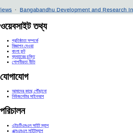
Bangabandhu Development and Research Institute
ওয়েবসাইট তথ্য
প্রতিষ্ঠাতা সম্পর্কে
বিজ্ঞাপন দেওয়া
বাংলা ফন্ট
ব্যবহারের চুক্তি
গোপনীয়তা নীতি
যোগাযোগ
আমাদের কাছে পৌঁছানো
নিউজলেটার সাইনআপ
পরিচালন
এইচটিএমএল সাইট ম্যাপ
এক্সএমএল সাইটম্যাপ