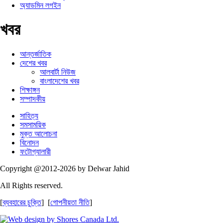
অ্যাডমিন লগইন
খবর
আন্তর্জাতিক
দেশের খবর
আলবার্টা নিউজ
বাংলাদেশের খবর
শিক্ষাঙ্গন
সম্পাদকীয়
সাহিত্য
সমসাময়িক
মুক্ত আলোচনা
বিনোদন
ফটোগ্যালারী
Copyright @2012-2026 by Delwar Jahid
All Rights reserved.
[
ব্যবহারের চুক্তি
] [
গোপনীয়তা নীতি
]