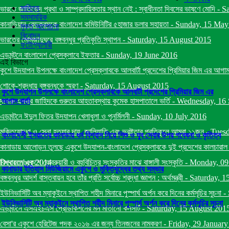
সাহিত্য
ভারতে জাতিভেদ প্রথা ও সাম্প্রদায়িকতার স্থান নেই : স্বাধীনতা দিবসের ভাষণে মোদি
-
Sa
সমসাময়িক
কানাডিয়ান রেডক্রসকে বাংলাদেশ কমিউনিটির ৫হাজার ডলার সহায়তা
-
Sunday, 15 May
মুক্ত আলোচনা
বিনোদন
ভারতের মোমজাদুঘরে বঙ্গবন্ধুর প্রতিকৃতি স্থাপন
-
Saturday, 15 August 2015
ফটোগ্যালারী
এডমন্টনে বাংলাদেশ প্রেসক্লাবে ইফতার
-
Sunday, 19 June 2016
এই বিভাগে
কুশে উদযাপন উপলক্ষে বাংলাদেশ প্রেসক্লাবকে আলবার্টা প্রদেশের প্রিমিয়ার জিম এর আগাম ব
শোকে-শ্রদ্ধায় বঙ্গবন্ধুকে স্মরণ
-
Saturday, 15 August 2015
কুশে উদযাপন উপলক্ষে বাংলাদেশ প্রেসক্লাবকে আলবার্টা প্রদেশের প্রিমিয়ার জিম এর
দাবারু এসরার জাহিদকে গুরুতর আহতাবস্থায় কুমেক হাসপাতালে ভর্তি
-
Wednesday, 16 
আগাম বার্তা
এডমন্টনে ঈদুল ফিতর উদযাপন খেলাধুলা ও পূনর্মিলনী
-
Sunday, 10 July 2016
মুক্তিযোদ্ধা ও সেনা হত্যার দায়, জালিয়াতি এবং ভ্রষ্টতার প্রতিকুলে আমরা ১১জন
-
Tuesd
বাংলাদেশী ইসরাতের কানাডায় ধর্ম বিশ্বাস নিয়ে শিশু ও যুব সেবার উপর গবেষনা ও কৃতিত্ব
কানাডায় আলোড়ন তুলছে একুশে উদযাপন-বাংলাদেশ প্রেসক্লাবকে দুই প্রদেশের কালচারাল মিনিষ
December 2014
বিশ্বায়নে একুশে ফেব্রুয়ারী ও বহুবিচিত্র সংস্কৃতির মাঝে বাঙ্গালী সংস্কৃতি
-
Monday, 09
কানাডার ইতিহাস মিউজিয়ামে একুশে ও মুক্তিযুদ্ধের তথ্য সম্ভার
বঙ্গবন্ধুর আদর্শ বাস্তবায়ন হবে তাঁর প্রতি সর্বোচ্চ শ্রদ্ধা জ্ঞাপন : অর্থমন্ত্রী
-
Saturday, 1
ইউনিভার্সিটি অব ম্যাকুইনে স্থাপিত শহীদ মিনারে পুস্পার্ঘ অর্পন করে দিনের কর্মসূচির সুচনা
-
ইউনিভার্সিটি অব ম্যাকুইনে স্থাপিত শহীদ মিনারে পুস্পার্ঘ অর্পন করে দিনের কর্মসূচির সুচনা
এডমন্টনে এসএইচএস প্রোডাকশনের মন মাতানো কনসার্ট
-
Saturday, 15 August 201
বেসা'র একুশে হেরিটেজ পদক ২০১৬ এর জন্য তিনজনের নামকরণ
-
Friday, 29 Januar