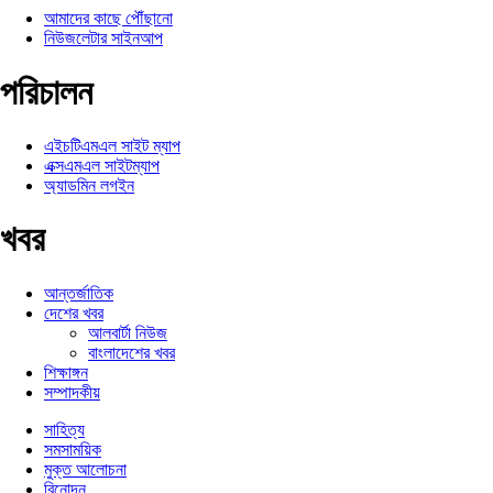
আমাদের কাছে পৌঁছানো
নিউজলেটার সাইনআপ
পরিচালন
এইচটিএমএল সাইট ম্যাপ
এক্সএমএল সাইটম্যাপ
অ্যাডমিন লগইন
খবর
আন্তর্জাতিক
দেশের খবর
আলবার্টা নিউজ
বাংলাদেশের খবর
শিক্ষাঙ্গন
সম্পাদকীয়
সাহিত্য
সমসাময়িক
মুক্ত আলোচনা
বিনোদন