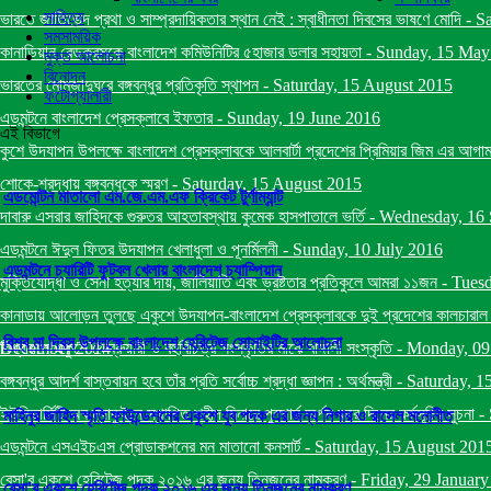
সাহিত্য
ভারতে জাতিভেদ প্রথা ও সাম্প্রদায়িকতার স্থান নেই : স্বাধীনতা দিবসের ভাষণে মোদি
-
Sa
সমসাময়িক
কানাডিয়ান রেডক্রসকে বাংলাদেশ কমিউনিটির ৫হাজার ডলার সহায়তা
-
Sunday, 15 May
মুক্ত আলোচনা
বিনোদন
ভারতের মোমজাদুঘরে বঙ্গবন্ধুর প্রতিকৃতি স্থাপন
-
Saturday, 15 August 2015
ফটোগ্যালারী
এডমন্টনে বাংলাদেশ প্রেসক্লাবে ইফতার
-
Sunday, 19 June 2016
এই বিভাগে
কুশে উদযাপন উপলক্ষে বাংলাদেশ প্রেসক্লাবকে আলবার্টা প্রদেশের প্রিমিয়ার জিম এর আগাম ব
শোকে-শ্রদ্ধায় বঙ্গবন্ধুকে স্মরণ
-
Saturday, 15 August 2015
এডমোন্টন মাতালো এম.জে.এম.এফ ক্রিকেট টুর্ণাম্যান্ট
দাবারু এসরার জাহিদকে গুরুতর আহতাবস্থায় কুমেক হাসপাতালে ভর্তি
-
Wednesday, 16 
এডমন্টনে ঈদুল ফিতর উদযাপন খেলাধুলা ও পূনর্মিলনী
-
Sunday, 10 July 2016
এডমন্টনে চ্যারিটি ফুটবল খেলায় বাংলাদেশ চ্যাম্পিয়ান
মুক্তিযোদ্ধা ও সেনা হত্যার দায়, জালিয়াতি এবং ভ্রষ্টতার প্রতিকুলে আমরা ১১জন
-
Tuesd
কানাডায় আলোড়ন তুলছে একুশে উদযাপন-বাংলাদেশ প্রেসক্লাবকে দুই প্রদেশের কালচারাল মিনিষ
বিশ্ব মা দিবস উপলক্ষে বাংলাদেশ হেরিটেজ সোসাইটির আলোচনা
December 2014
বিশ্বায়নে একুশে ফেব্রুয়ারী ও বহুবিচিত্র সংস্কৃতির মাঝে বাঙ্গালী সংস্কৃতি
-
Monday, 09
বঙ্গবন্ধুর আদর্শ বাস্তবায়ন হবে তাঁর প্রতি সর্বোচ্চ শ্রদ্ধা জ্ঞাপন : অর্থমন্ত্রী
-
Saturday, 1
ইউনিভার্সিটি অব ম্যাকুইনে স্থাপিত শহীদ মিনারে পুস্পার্ঘ অর্পন করে দিনের কর্মসূচির সুচনা
-
মাহিনুর জাহিদ স্মৃতি ফাউন্ডেশনের একুশে যুব পদক এর জন্য নিগার ও রাসেল মনোনীত
এডমন্টনে এসএইচএস প্রোডাকশনের মন মাতানো কনসার্ট
-
Saturday, 15 August 201
বেসা'র একুশে হেরিটেজ পদক ২০১৬ এর জন্য তিনজনের নামকরণ
-
Friday, 29 Januar
বেসা'র একুশে হেরিটেজ পদক ২০১৬ এর জন্য তিনজনের নামকরণ