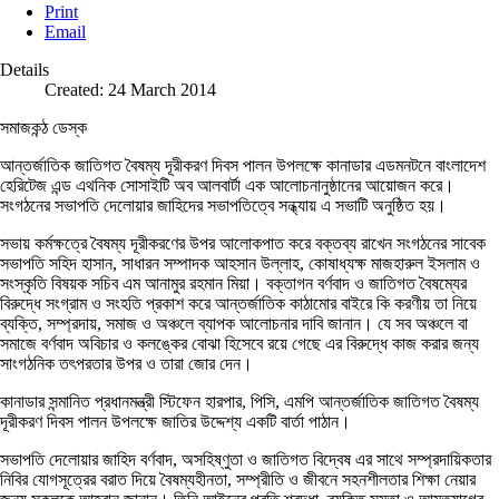
Print
Email
Details
Created: 24 March 2014
সমাজকন্ঠ ডেস্ক
আন্তর্জাতিক জাতিগত বৈষম্য দূরীকরণ দিবস পালন উপলক্ষে কানাডার এডমনটনে বাংলাদেশ
হেরিটেজ এন্ড এথনিক সোসাইটি অব আলবার্টা এক আলোচনানুষ্ঠানের আয়োজন করে।
সংগঠনের সভাপতি দেলোয়ার জাহিদের সভাপতিত্বে সন্ধ্যায় এ সভাটি অনুষ্ঠিত হয়।
সভায় কর্মক্ষত্রে বৈষম্য দূরীকরণের উপর আলোকপাত করে বক্তব্য রাখেন সংগঠনের সাবেক
সভাপতি সহিদ হাসান, সাধারন সম্পাদক আহসান উল্লাহ, কোষাধ্যক্ষ মাজহারুল ইসলাম ও
সংস্কৃতি বিষয়ক সচিব এম আনামুর রহমান মিয়া। বক্তাগন বর্ণবাদ ও জাতিগত বৈষম্যের
বিরুদ্ধে সংগ্রাম ও সংহতি প্রকাশ করে আন্তর্জাতিক কাঠামোর বাইরে কি করণীয় তা নিয়ে
ব্যক্তি, সম্প্রদায়, সমাজ ও অঞ্চলে ব্যাপক আলোচনার দাবি জানান। যে সব অঞ্চলে বা
সমাজে বর্ণবাদ অবিচার ও কলঙ্কের বোঝা হিসেবে রয়ে গেছে এর বিরুদ্ধে কাজ করার জন্য
সাংগঠনিক তৎপরতার উপর ও তারা জোর দেন।
কানাডার সন্মানিত প্রধানমন্ত্রী স্টিফেন হারপার, পিসি, এমপি আন্তর্জাতিক জাতিগত বৈষম্য
দূরীকরণ দিবস পালন উপলক্ষে জাতির উদ্দেশ্য একটি বার্তা পাঠান।
সভাপতি দেলোয়ার জাহিদ বর্ণবাদ, অসহিষ্ণুতা ও জাতিগত বিদ্বেষ এর সাথে সম্প্রদায়িকতার
নিবির যোগসূত্রের বরাত দিয়ে বৈষম্যহীনতা, সম্প্রীতি ও জীবনে সহনশীলতার শিক্ষা নেয়ার