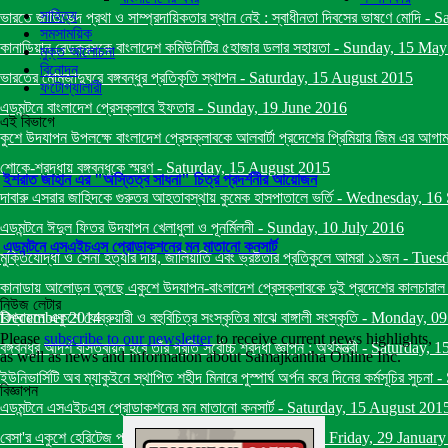
সাহিত্য
ভারতে জাতিভেদ প্রথা ও সাম্প্রদায়িকতার স্থান নেই : স্বাধীনতা দিবসের ভাষণে মোদি
-
Sa
সমসাময়িক
কানাডিয়ান রেডক্রসকে বাংলাদেশ কমিউনিটির ৫হাজার ডলার সহায়তা
-
Sunday, 15 May
মুক্ত আলোচনা
বিনোদন
ভারতের মোমজাদুঘরে বঙ্গবন্ধুর প্রতিকৃতি স্থাপন
-
Saturday, 15 August 2015
ফটোগ্যালারী
এডমন্টনে বাংলাদেশ প্রেসক্লাবে ইফতার
-
Sunday, 19 June 2016
এই বিভাগে
কুশে উদযাপন উপলক্ষে বাংলাদেশ প্রেসক্লাবকে আলবার্টা প্রদেশের প্রিমিয়ার জিম এর আগাম ব
শোকে-শ্রদ্ধায় বঙ্গবন্ধুকে স্মরণ
-
Saturday, 15 August 2015
ইশরাত জাহান এর "অস্তিত্ব সাধনা" চিত্র প্রদর্শনীর আয়োজন
দাবারু এসরার জাহিদকে গুরুতর আহতাবস্থায় কুমেক হাসপাতালে ভর্তি
-
Wednesday, 16 
এডমন্টনে ঈদুল ফিতর উদযাপন খেলাধুলা ও পূনর্মিলনী
-
Sunday, 10 July 2016
এডমন্টনে এসএইচএস প্রোডাকশনের মন মাতানো কনসার্ট
মুক্তিযোদ্ধা ও সেনা হত্যার দায়, জালিয়াতি এবং ভ্রষ্টতার প্রতিকুলে আমরা ১১জন
-
Tuesd
কানাডায় আলোড়ন তুলছে একুশে উদযাপন-বাংলাদেশ প্রেসক্লাবকে দুই প্রদেশের কালচারাল মিনিষ
নিউজ লেটার
December 2014
বিশ্বায়নে একুশে ফেব্রুয়ারী ও বহুবিচিত্র সংস্কৃতির মাঝে বাঙ্গালী সংস্কৃতি
-
Monday, 09
Please
subscribe to our newsletter
to receive current news highlights,
বঙ্গবন্ধুর আদর্শ বাস্তবায়ন হবে তাঁর প্রতি সর্বোচ্চ শ্রদ্ধা জ্ঞাপন : অর্থমন্ত্রী
-
Saturday, 1
as well as news and information about Samajkantha Online Inc.
ইউনিভার্সিটি অব ম্যাকুইনে স্থাপিত শহীদ মিনারে পুস্পার্ঘ অর্পন করে দিনের কর্মসূচির সুচনা
-
বিজ্ঞাপন
এডমন্টনে এসএইচএস প্রোডাকশনের মন মাতানো কনসার্ট
-
Saturday, 15 August 201
বেসা'র একুশে হেরিটেজ পদক ২০১৬ এর জন্য তিনজনের নামকরণ
-
Friday, 29 Januar